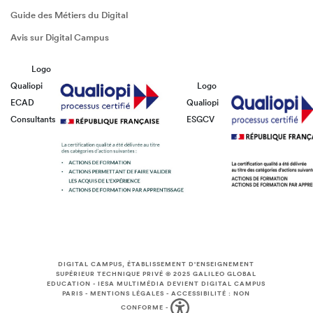
Guide des Métiers du Digital
Avis sur Digital Campus
Logo
Qualiopi
Logo
ECAD
Qualiopi
Consultants
ESGCV
DIGITAL CAMPUS, ÉTABLISSEMENT D'ENSEIGNEMENT
SUPÉRIEUR TECHNIQUE PRIVÉ © 2025
GALILEO GLOBAL
EDUCATION
-
IESA MULTIMÉDIA DEVIENT DIGITAL CAMPUS
PARIS
-
MENTIONS LÉGALES
-
ACCESSIBILITÉ : NON
CONFORME
-