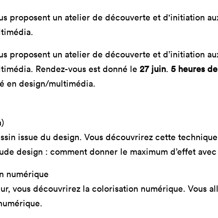
mastères
Nos mastères
Nos mas
 proposent un atelier de découverte et d'initiation a
a Mastère
Prépa mastère
Lead Pr
ltimédia.
d Strategy
Direction Artistique
Tech Le
Digitale
Cybersé
 proposent un atelier de découverte et d’initiation a
 Customer
rience
multimédia. Rendez-vous est donné le
27 juin
.
5 heures de
sé en design/multimédia.
)
ssin issue du design. Vous découvrirez cette technique
étude design : comment donner le maximum d’effet ave
ion numérique
r, vous découvrirez la colorisation numérique. Vous alle
 numérique.