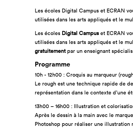
Nos 
Les écoles Digital Campus et ECRAN vous
Toulouse
Prép
utilisées dans les arts appliqués et le mu
Toutes les
Bran
formations
Les écoles
Digital Campus
et ECRAN vous
Data
Expe
utilisées dans les arts appliqués et le 
gratuitement
par un enseignant spéciali
Programme
10h - 12h00 : Croquis au marqueur (rough
Le rough est une technique rapide de de
représentation dans le contexte d’une 
13h00 – 16h00 : Illustration et colorisat
Après le dessin à la main avec le marqueu
Photoshop pour réaliser une illustration