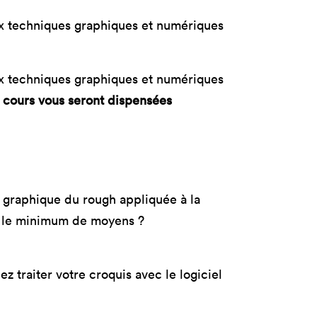
tères
Masterclass
ux techniques graphiques et numériques
oduct Design
Productivité augmentée
par L'IA
ad, IA &
curité
Création digitale avec l’IA
ux techniques graphiques et numériques
 cours vous seront dispensées
 graphique du rough appliquée à la
c le minimum de moyens ?
z traiter votre croquis avec le logiciel