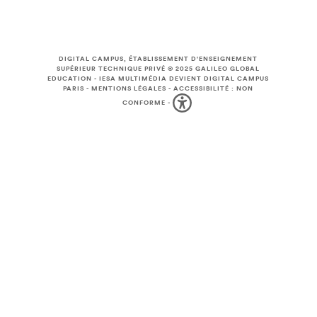
DIGITAL CAMPUS, ÉTABLISSEMENT D'ENSEIGNEMENT
SUPÉRIEUR TECHNIQUE PRIVÉ © 2025
GALILEO GLOBAL
EDUCATION
-
IESA MULTIMÉDIA DEVIENT DIGITAL CAMPUS
PARIS
-
MENTIONS LÉGALES
-
ACCESSIBILITÉ : NON
CONFORME
-