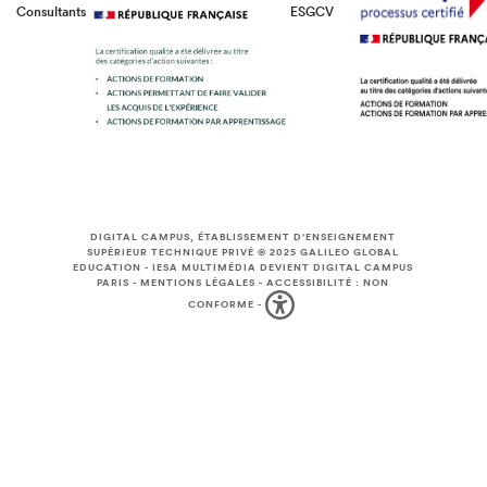
Consultants
ESGCV
DIGITAL CAMPUS, ÉTABLISSEMENT D'ENSEIGNEMENT
SUPÉRIEUR TECHNIQUE PRIVÉ © 2025
GALILEO GLOBAL
EDUCATION
-
IESA MULTIMÉDIA DEVIENT DIGITAL CAMPUS
PARIS
-
MENTIONS LÉGALES
-
ACCESSIBILITÉ : NON
CONFORME
-