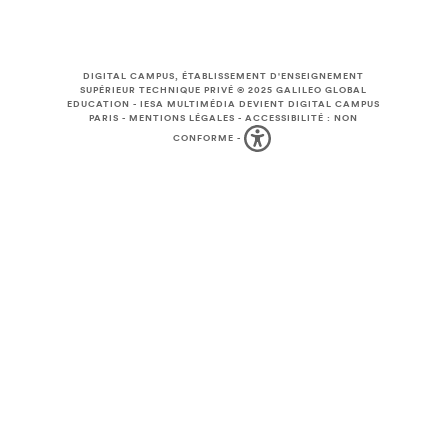
DIGITAL CAMPUS, ÉTABLISSEMENT D'ENSEIGNEMENT
SUPÉRIEUR TECHNIQUE PRIVÉ © 2025
GALILEO GLOBAL
EDUCATION
-
IESA MULTIMÉDIA DEVIENT DIGITAL CAMPUS
PARIS
-
MENTIONS LÉGALES
-
ACCESSIBILITÉ : NON
CONFORME
-