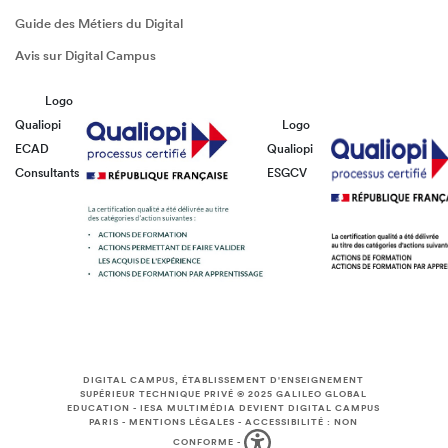
Guide des Métiers du Digital
Avis sur Digital Campus
Logo
Qualiopi
Logo
ECAD
Qualiopi
Consultants
ESGCV
DIGITAL CAMPUS, ÉTABLISSEMENT D'ENSEIGNEMENT
SUPÉRIEUR TECHNIQUE PRIVÉ © 2025
GALILEO GLOBAL
EDUCATION
-
IESA MULTIMÉDIA DEVIENT DIGITAL CAMPUS
PARIS
-
MENTIONS LÉGALES
-
ACCESSIBILITÉ : NON
CONFORME
-