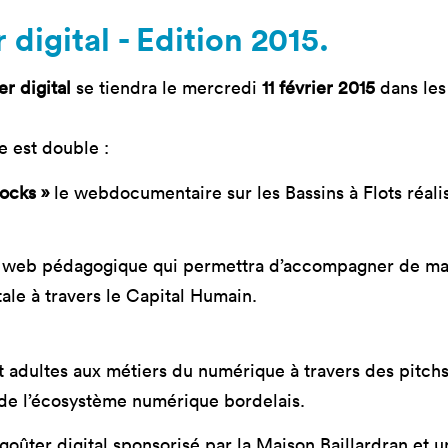
mastères
Nos mastères
Nos mas
digital - Edition 2015.
a Mastère
Prépa mastère
Lead Pr
d Strategy
Direction Artistique
Tech Le
r digital
se tiendra le mercredi
11 février 2015
dans les 
Digitale
Cybersé
 Customer
rience
e est double :
Docks »
le webdocumentaire sur les Bassins à Flots réali
l web pédagogique qui permettra d’accompagner de mani
tale à travers le Capital Humain.
et adultes aux métiers du numérique à travers des pitch
s de l’écosystème numérique bordelais.
oûter digital sponsorisé par la Maison Baillardran et 