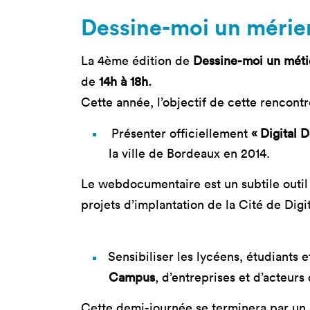
Nos 
Dessine-moi un mérier 
Toulouse
Prép
Toutes les
Bran
La 4ème édition de
Dessine-moi un métie
formations
de
14h à 18h.
Data
Expe
Cette année, l’objectif de cette rencontr
Présenter officiellement
« Digital 
la ville de Bordeaux en 2014.
Le webdocumentaire est un subtile outi
projets d’implantation de la Cité de Digi
Sensibiliser les lycéens, étudiants 
Campus
, d’entreprises et d’acteur
Cette demi-journée se terminera par un g