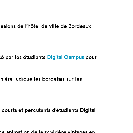
tères
Masterclass
oduct Design
Productivité augmentée
par L'IA
ad, IA &
salons de l’hôtel de ville de Bordeaux
curité
Création digitale avec l’IA
sé par les étudiants
Digital Campus
pour
ère ludique les bordelais sur les
s courts et percutants d’étudiants
Digital
une animation de jeux vidéos vintages en