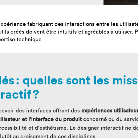
mastères
Nos mastères
Nos mas
a Mastère
Prépa mastère
Lead Pr
xpérience fabriquant des interactions entre les utilisat
d Strategy
Direction Artistique
Tech Le
Digitale
Cybersé
ils créés doivent être intuitifs et agréables à utiliser. 
 Customer
pertise technique.
rience
clés : quelles sont les mi
ractif ?
cevoir des interfaces offrant des
expériences utilisateu
tilisateur et l'interface du produit
concerné ou du service
cessibilité et d'esthétisme. Le designer interactif ne d
plutôt au croisement de ces disciplines.