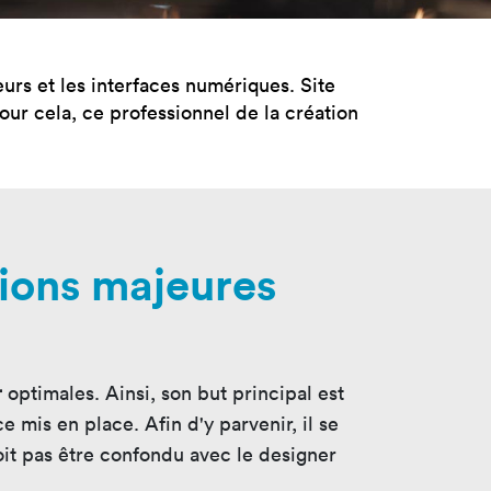
tères
Masterclass
oduct Design
Productivité augmentée
par L'IA
eurs et les interfaces numériques. Site
ad, IA &
curité
Création digitale avec l’IA
Pour cela, ce professionnel de la création
ssions majeures
r
optimales. Ainsi, son but principal est
 mis en place. Afin d'y parvenir, il se
oit pas être confondu avec le designer