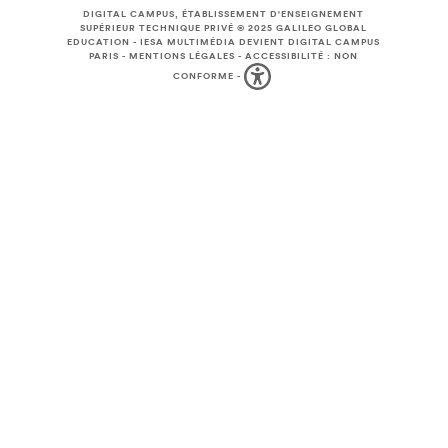
DIGITAL CAMPUS, ÉTABLISSEMENT D'ENSEIGNEMENT
SUPÉRIEUR TECHNIQUE PRIVÉ © 2025
GALILEO GLOBAL
EDUCATION
-
IESA MULTIMÉDIA DEVIENT DIGITAL CAMPUS
PARIS
-
MENTIONS LÉGALES
-
ACCESSIBILITÉ : NON
CONFORME
-