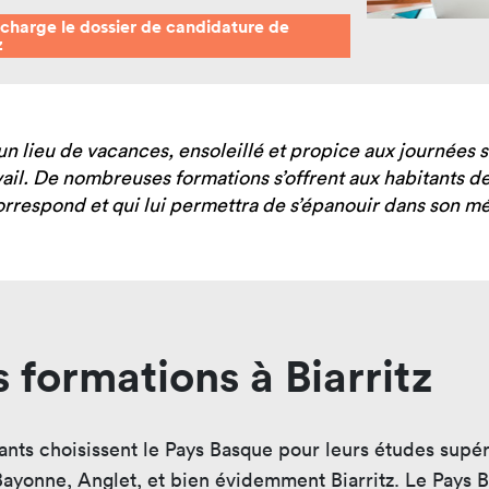
mastères
Nos mastères
Nos mas
écharge le dossier de candidature de
z
a Mastère
Prépa mastère
Lead Pr
d Strategy
Direction Artistique
Tech Le
Digitale
Cybersé
 Customer
 lieu de vacances, ensoleillé et propice aux journées sur
rience
vail. De nombreuses formations s’offrent aux habitants d
correspond et qui lui permettra de s’épanouir dans son mé
 formations à Biarritz
ts choisissent le Pays Basque pour leurs études supérie
 Bayonne, Anglet, et bien évidemment Biarritz. Le Pays B