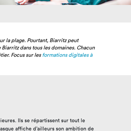
tères
Masterclass
oduct Design
Productivité augmentée
par L'IA
ad, IA &
curité
Création digitale avec l’IA
 la plage. Pourtant, Biarritz peut
e Biarritz dans tous les domaines. Chacun
tier. Focus sur les
formations digitales à
ures. Ils se répartissent sur tout le
asque affiche d’ailleurs son ambition de