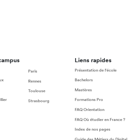
campus
Liens rapides
Présentation de l'école
Paris
ux
Bachelors
Rennes
Mastères
Toulouse
lier
Formations Pro
Strasbourg
FAQ Orientation
FAQ Où étudier en France ?
Index de nos pages
Guide des Métiers du Digital