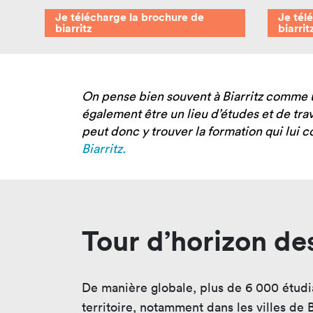
Nos 
Je télécharge la brochure de
Je tél
Toulouse
biarritz
biarrit
Prép
Toutes les
Bran
formations
Data
On pense bien souvent à Biarritz comme un
Expe
également être un lieu d’études et de tra
peut donc y trouver la formation qui lui 
Biarritz.
Tour d’horizon des
De manière globale, plus de 6 000 étudian
territoire, notamment dans les villes de