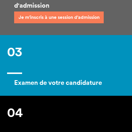
d'admission
Je m'inscris à une session d'admission
03
Examen de votre candidature
04