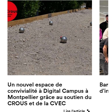
Un nouvel espace de
Barc
convivialité à Digital Campus à
d’in
Montpellier grâce au soutien du
CROUS et de la CVEC
Lire l'article