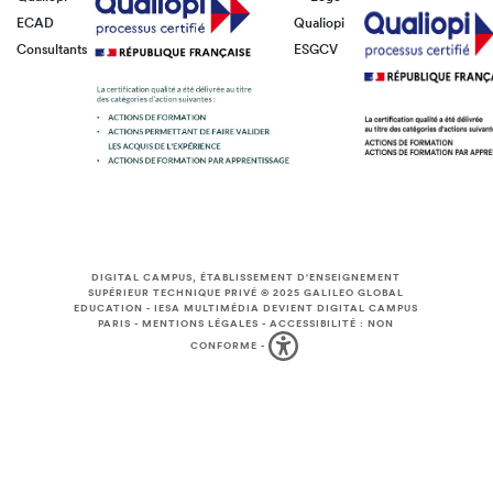
ECAD
Qualiopi
Consultants
ESGCV
DIGITAL CAMPUS, ÉTABLISSEMENT D'ENSEIGNEMENT
SUPÉRIEUR TECHNIQUE PRIVÉ © 2025
GALILEO GLOBAL
EDUCATION
-
IESA MULTIMÉDIA DEVIENT DIGITAL CAMPUS
PARIS
-
MENTIONS LÉGALES
-
ACCESSIBILITÉ : NON
CONFORME
-